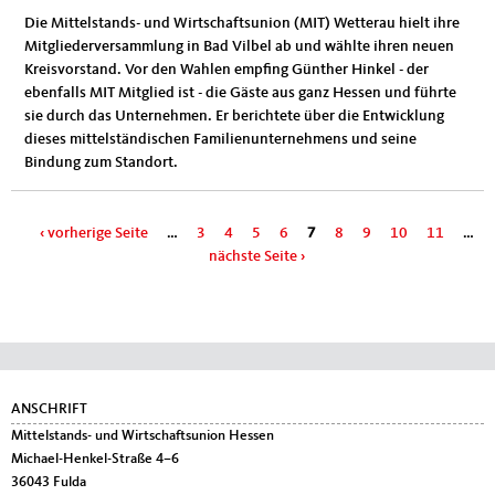
Die Mittelstands- und Wirtschaftsunion (MIT) Wetterau hielt ihre
Mitgliederversammlung in Bad Vilbel ab und wählte ihren neuen
Kreisvorstand. Vor den Wahlen empfing Günther Hinkel - der
ebenfalls MIT Mitglied ist - die Gäste aus ganz Hessen und führte
sie durch das Unternehmen. Er berichtete über die Entwicklung
dieses mittelständischen Familienunternehmens und seine
Bindung zum Standort.
Seiten
‹ vorherige Seite
…
3
4
5
6
7
8
9
10
11
…
nächste Seite ›
Fußbereich
ANSCHRIFT
Mittelstands- und Wirtschaftsunion Hessen
Michael-Henkel-Straße 4–6
36043
Fulda