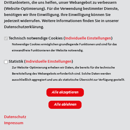
Foto: Korbinian Henke
Drittanbietern, die uns helfen, unser Webangebot zu verbessern
20.10.2023
(Website-Optimierung). Für die Verwendung bestimmter Dienste,
benötigen wir Ihre Einwilligung. Ihre Einwilligung können Sie
Lieferkette: Immer neue Bürokratielasten
jederzeit widerrufen. Weitere Informationen finden Sie in unserer
endlich stoppen!
Datenschutzerklärung.
Seit dem 1. Januar 2023 gilt in Deutschland das nationale
Technisch notwendige Cookies (
Individuelle Einstellungen
)
Lieferkettensorgfaltspflichtengesetz. Ziel dieses Gesetzes ist es,
Notwendige Cookies ermöglichen grundlegende Funktionen und sind für das
den Schutz von Umwelt- und Menschenrechten entlang der
einwandfreie Funktionieren der Website notwendig.
globalen Lieferkette zu gewährleisten. Unternehmen, die im
Ausland Vorleistungsgüter oder Fertigerzeugnisse beschaffen,
Statistik (
Individuelle Einstellungen
)
müssen die Verantwortung für ihre Zulieferer übernehmen.
Zur Website-Optimierung erheben wir Daten, die bereits für die technische
Bereitstellung des Webangebots erforderlich sind. Solche Daten werden
ausschließlich aggregiert und uns als statistische Übersicht zur Verfügung gestellt.
Datenschutz
Impressum