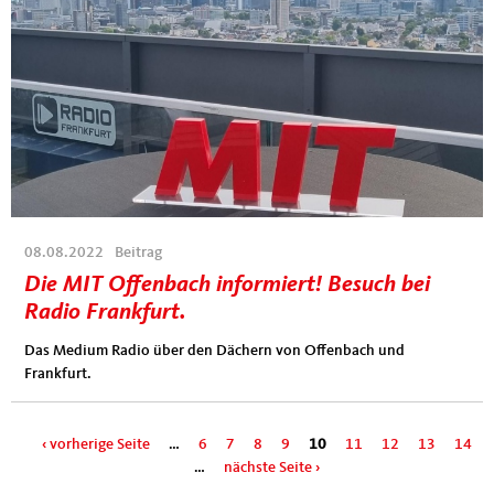
08.08.2022
Beitrag
Die MIT Offenbach informiert! Besuch bei
Radio Frankfurt.
Das Medium Radio über den Dächern von Offenbach und
Frankfurt.
Seiten
‹ vorherige Seite
…
6
7
8
9
10
11
12
13
14
…
nächste Seite ›