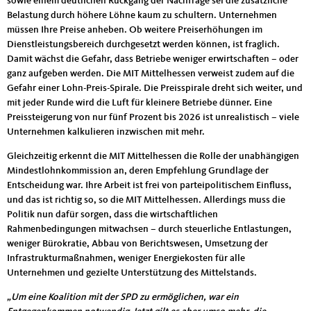
sowie einem deutlichen Rückgang der Nachfrage sei die zusätzliche
Belastung durch höhere Löhne kaum zu schultern. Unternehmen
müssen Ihre Preise anheben. Ob weitere Preiserhöhungen im
Dienstleistungsbereich durchgesetzt werden können, ist fraglich.
Damit wächst die Gefahr, dass Betriebe weniger erwirtschaften – oder
ganz aufgeben werden. Die MIT Mittelhessen verweist zudem auf die
Gefahr einer Lohn-Preis-Spirale. Die Preisspirale dreht sich weiter, und
mit jeder Runde wird die Luft für kleinere Betriebe dünner. Eine
Preissteigerung von nur fünf Prozent bis 2026 ist unrealistisch – viele
Unternehmen kalkulieren inzwischen mit mehr.
Gleichzeitig erkennt die MIT Mittelhessen die Rolle der unabhängigen
Mindestlohnkommission an, deren Empfehlung Grundlage der
Entscheidung war. Ihre Arbeit ist frei von parteipolitischem Einfluss,
und das ist richtig so, so die MIT Mittelhessen. Allerdings muss die
Politik nun dafür sorgen, dass die wirtschaftlichen
Rahmenbedingungen mitwachsen – durch steuerliche Entlastungen,
weniger Bürokratie, Abbau von Berichtswesen, Umsetzung der
Infrastrukturmaßnahmen, weniger Energiekosten für alle
Unternehmen und gezielte Unterstützung des Mittelstands.
„Um eine Koalition mit der SPD zu ermöglichen, war ein