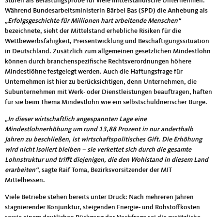
Stufen als Belastungsprobe für viele mittelständische Unternehmen.
Während Bundesarbeitsministerin Bärbel Bas (SPD) die Anhebung als
„Erfolgsgeschichte für Millionen hart arbeitende Menschen“
bezeichnete, sieht der Mittelstand erhebliche Risiken für die
Wettbewerbsfähigkeit, Preisentwicklung und Beschäftigungssituation
in Deutschland. Zusätzlich zum allgemeinen gesetzlichen Mindestlohn
können durch branchenspezifische Rechtsverordnungen höhere
Mindestlöhne festgelegt werden. Auch die Haftungsfrage für
Unternehmen ist hier zu berücksichtigen, denn Unternehmen, die
Subunternehmen mit Werk- oder Dienstleistungen beauftragen, haften
für sie beim Thema Mindestlohn wie ein selbstschuldnerischer Bürge.
„In dieser wirtschaftlich angespannten Lage eine
Mindestlohnerhöhung um rund 13,88 Prozent in nur anderthalb
Jahren zu beschließen, ist wirtschaftspolitisches Gift. Die Erhöhung
wird nicht isoliert bleiben – sie verkettet sich durch die gesamte
Lohnstruktur und trifft diejenigen, die den Wohlstand in diesem Land
erarbeiten“
, sagte Raif Toma, Bezirksvorsitzender der MIT
Mittelhessen.
Viele Betriebe stehen bereits unter Druck: Nach mehreren Jahren
stagnierender Konjunktur, steigenden Energie- und Rohstoffkosten